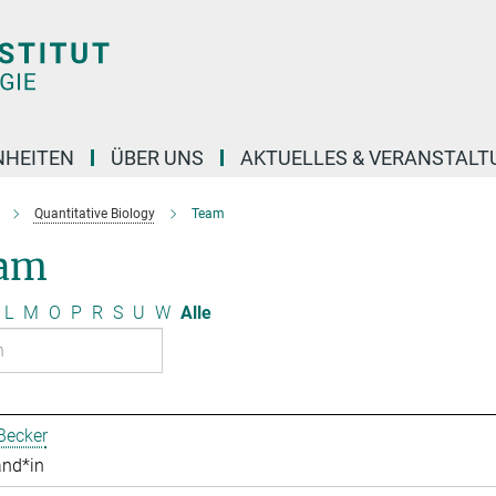
NHEITEN
ÜBER UNS
AKTUELLES & VERANSTAL
Quantitative Biology
Team
am
L
M
O
P
R
S
U
W
Alle
Becker
and*in