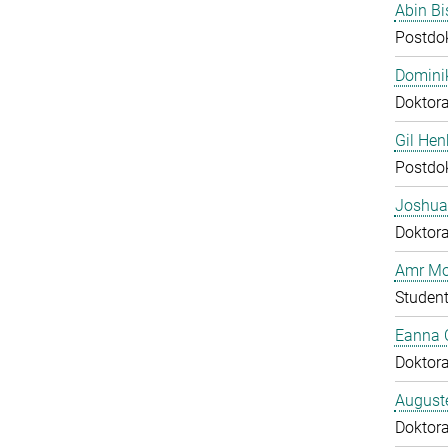
Abin B
Postdo
Domini
Doktor
Gil Hen
Postdo
Joshua
Doktor
Amr Mo
Student
Eanna 
Doktor
August
Doktor