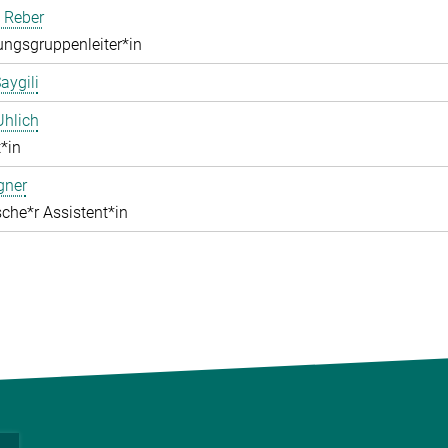
 Reber
ngsgruppenleiter*in
aygili
Uhlich
*in
gner
che*r Assistent*in