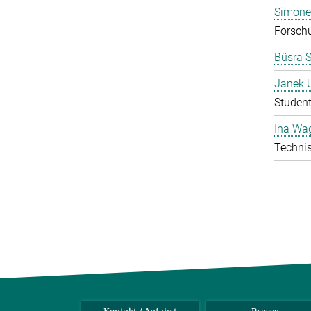
Simone
Forschu
Büsra S
Janek 
Student
Ina Wa
Technis