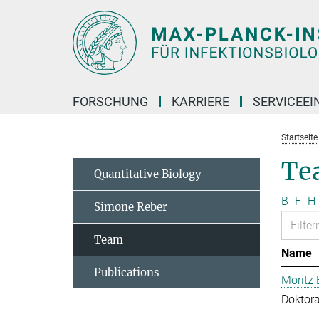
Hauptinhalt
FORSCHUNG
KARRIERE
SERVICEEI
Startseite
Te
Quantitative Biology
B
F
H
Simone Reber
Team
Name
Publications
Moritz 
Doktor