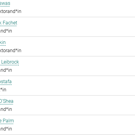
iswas
ktorand*in
k Fachet
and*in
kin
ktorand*in
 Leibrock
and*in
stafa
*in
O'Shea
and*in
e Palm
and*in