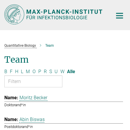
Hauptinhalt
Quantitative Biology
Team
Team
B
F
H
L
M
O
P
R
S
U
W
Alle
Moritz Becker
Doktorand*in
Abin Biswas
Postdoktorand*in