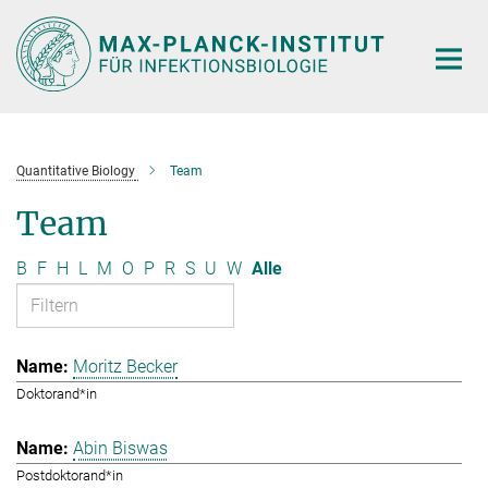
Hauptinhalt
Quantitative Biology
Team
Team
B
F
H
L
M
O
P
R
S
U
W
Alle
Moritz Becker
Doktorand*in
Abin Biswas
Postdoktorand*in