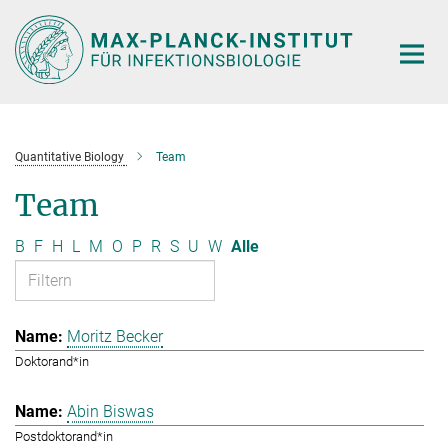
Hauptinhalt
Quantitative Biology
Team
Team
B
F
H
L
M
O
P
R
S
U
W
Alle
Moritz Becker
Doktorand*in
Abin Biswas
Postdoktorand*in