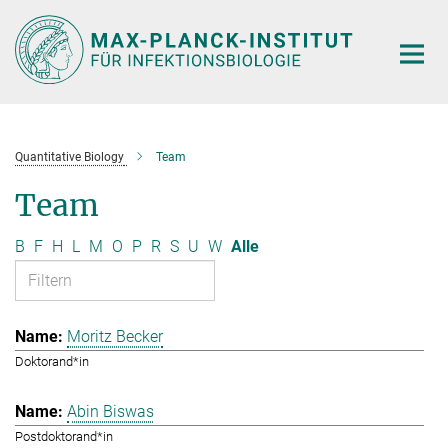
Hauptinhalt
Quantitative Biology
Team
Team
B
F
H
L
M
O
P
R
S
U
W
Alle
Moritz Becker
Doktorand*in
Abin Biswas
Postdoktorand*in