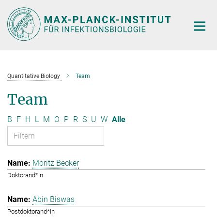
Hauptinhalt
Quantitative Biology
Team
Team
B
F
H
L
M
O
P
R
S
U
W
Alle
Moritz Becker
Doktorand*in
Abin Biswas
Postdoktorand*in