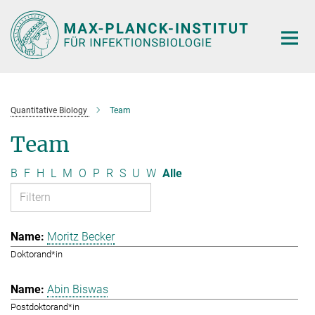
Hauptinhalt
Quantitative Biology
Team
Team
B
F
H
L
M
O
P
R
S
U
W
Alle
Moritz Becker
Doktorand*in
Abin Biswas
Postdoktorand*in