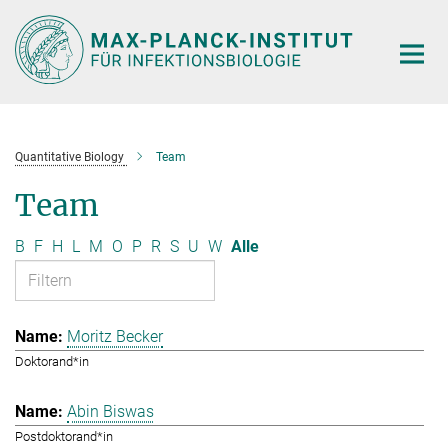
Hauptinhalt
Quantitative Biology
Team
Team
B
F
H
L
M
O
P
R
S
U
W
Alle
Moritz Becker
Doktorand*in
Abin Biswas
Postdoktorand*in