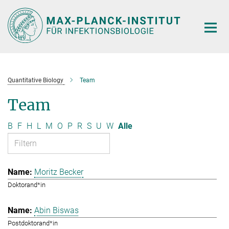
Hauptinhalt
Quantitative Biology
Team
Team
B
F
H
L
M
O
P
R
S
U
W
Alle
Moritz Becker
Doktorand*in
Abin Biswas
Postdoktorand*in