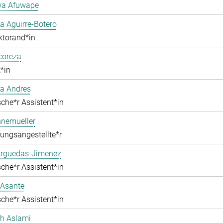
a Afuwape
 Aguirre-Botero
ktorand*in
lcoreza
*in
a Andres
che*r Assistent*in
nnemueller
ungsangestellte*r
Arguedas-Jimenez
che*r Assistent*in
 Asante
che*r Assistent*in
ah Aslami