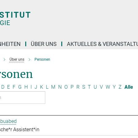
NHEITEN
ÜBER UNS
AKTUELLES & VERANSTAL
Über uns
Personen
rsonen
D
E
F
G
H
I
J
K
L
M
N
O
P
R
S
T
U
V
W
Y
Z
Alle
Abuabed
che*r Assistent*in