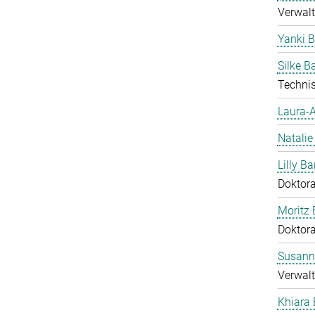
Verwalt
Yanki 
Silke 
Technis
Laura-A
Natalie
Lilly Ba
Doktor
Moritz 
Doktor
Susann
Verwalt
Khiara 