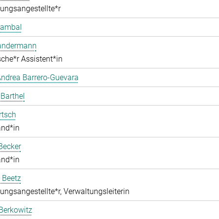
ungsangestellte*r
Bambal
Bandermann
che*r Assistent*in
ndrea Barrero-Guevara
 Barthel
rtsch
and*in
Becker
and*in
 Beetz
ungsangestellte*r, Verwaltungsleiterin
Berkowitz