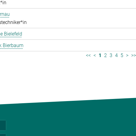
*in
ernau
stechniker*in
 Bielefeld
k Bierbaum
<<
<
1
2
3
4
5
>
>