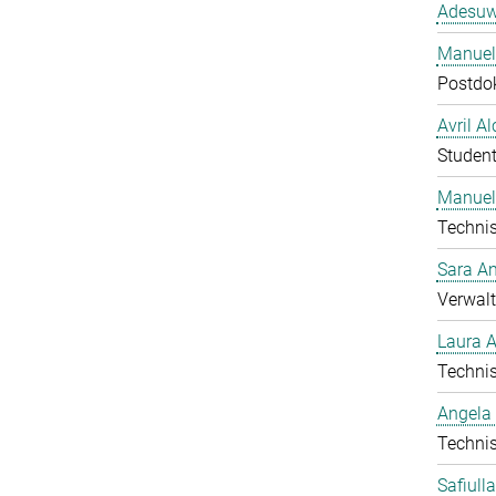
Adesuw
Manuela
Postdo
Avril A
Student
Manuel
Technis
Sara A
Verwalt
Laura 
Technis
Angela
Technis
Safiull