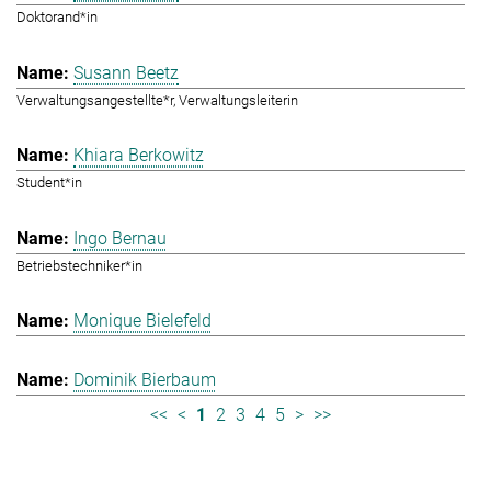
Doktorand*in
Susann Beetz
Verwaltungsangestellte*r, Verwaltungsleiterin
Khiara Berkowitz
Student*in
Ingo Bernau
Betriebstechniker*in
Monique Bielefeld
Dominik Bierbaum
<<
<
1
2
3
4
5
>
>>