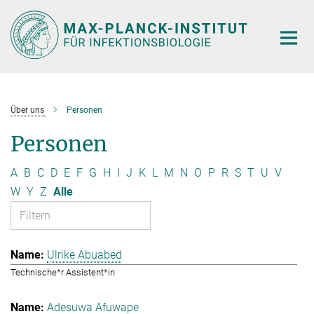
Hauptinhalt
Über uns
Personen
Personen
A
B
C
D
E
F
G
H
I
J
K
L
M
N
O
P
R
S
T
U
V
W
Y
Z
Alle
Ulrike Abuabed
Technische*r Assistent*in
Adesuwa Afuwape