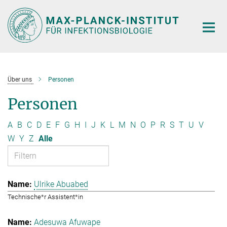
Hauptinhalt
Über uns
Personen
Personen
A
B
C
D
E
F
G
H
I
J
K
L
M
N
O
P
R
S
T
U
V
W
Y
Z
Alle
Ulrike Abuabed
Technische*r Assistent*in
Adesuwa Afuwape