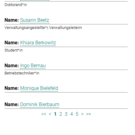
Doktorand*in
Susann Beetz
Verwaltungsangestellte*r, Verwaltungsleiterin
Khiara Berkowitz
Student*in
Ingo Bernau
Betriebstechniker*in
Monique Bielefeld
Dominik Bierbaum
<<
<
1
2
3
4
5
>
>>