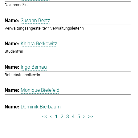
Doktorand*in
Susann Beetz
Verwaltungsangestellte*r, Verwaltungsleiterin
Khiara Berkowitz
Student*in
Ingo Bernau
Betriebstechniker*in
Monique Bielefeld
Dominik Bierbaum
<<
<
1
2
3
4
5
>
>>