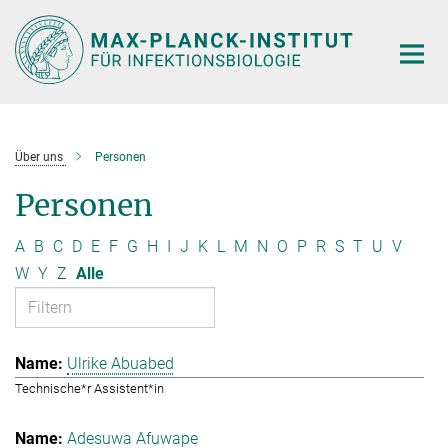
Hauptinhalt
Über uns
Personen
Personen
A
B
C
D
E
F
G
H
I
J
K
L
M
N
O
P
R
S
T
U
V
W
Y
Z
Alle
Ulrike Abuabed
Technische*r Assistent*in
Adesuwa Afuwape