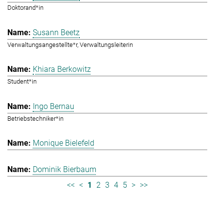
Doktorand*in
Susann Beetz
Verwaltungsangestellte*r, Verwaltungsleiterin
Khiara Berkowitz
Student*in
Ingo Bernau
Betriebstechniker*in
Monique Bielefeld
Dominik Bierbaum
<<
<
1
2
3
4
5
>
>>