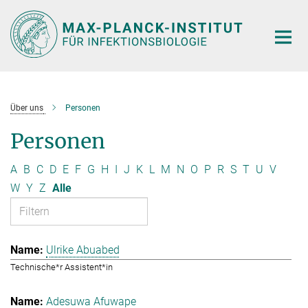
Hauptinhalt
Über uns
Personen
Personen
A
B
C
D
E
F
G
H
I
J
K
L
M
N
O
P
R
S
T
U
V
W
Y
Z
Alle
Ulrike Abuabed
Technische*r Assistent*in
Adesuwa Afuwape