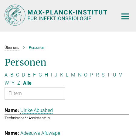
Hauptinhalt
Über uns
Personen
Personen
A
B
C
D
E
F
G
H
I
J
K
L
M
N
O
P
R
S
T
U
V
W
Y
Z
Alle
Ulrike Abuabed
Technische*r Assistent*in
Adesuwa Afuwape