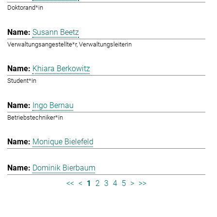
Doktorand*in
Susann Beetz
Verwaltungsangestellte*r, Verwaltungsleiterin
Khiara Berkowitz
Student*in
Ingo Bernau
Betriebstechniker*in
Monique Bielefeld
Dominik Bierbaum
<<
<
1
2
3
4
5
>
>>