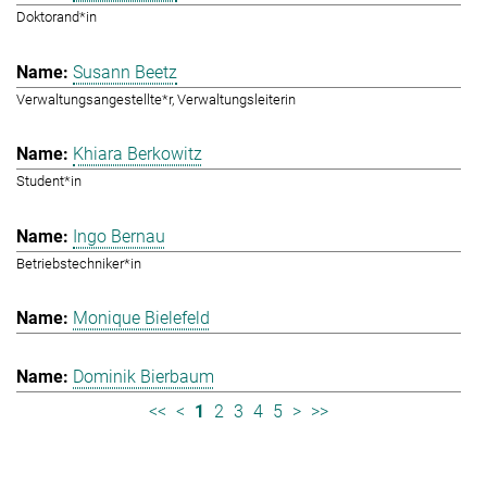
Doktorand*in
Susann Beetz
Verwaltungsangestellte*r, Verwaltungsleiterin
Khiara Berkowitz
Student*in
Ingo Bernau
Betriebstechniker*in
Monique Bielefeld
Dominik Bierbaum
<<
<
1
2
3
4
5
>
>>