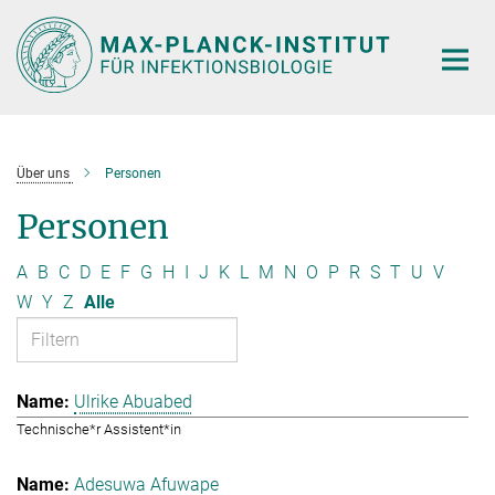
Hauptinhalt
Über uns
Personen
Personen
A
B
C
D
E
F
G
H
I
J
K
L
M
N
O
P
R
S
T
U
V
W
Y
Z
Alle
Ulrike Abuabed
Technische*r Assistent*in
Adesuwa Afuwape