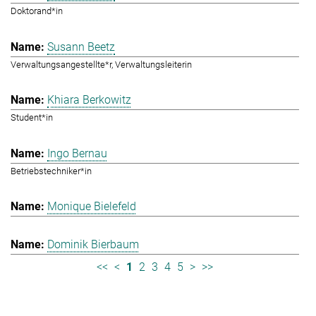
Doktorand*in
Susann Beetz
Verwaltungsangestellte*r, Verwaltungsleiterin
Khiara Berkowitz
Student*in
Ingo Bernau
Betriebstechniker*in
Monique Bielefeld
Dominik Bierbaum
<<
<
1
2
3
4
5
>
>>