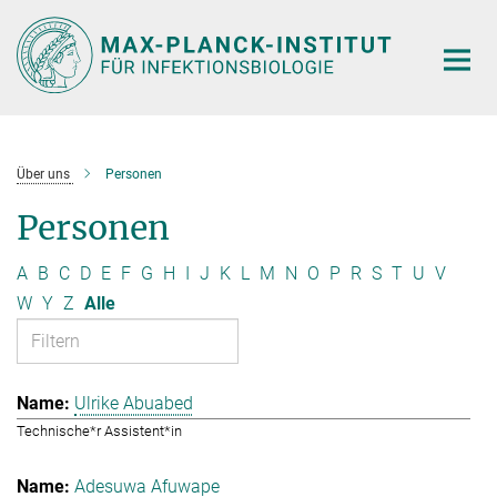
Hauptinhalt
Über uns
Personen
Personen
A
B
C
D
E
F
G
H
I
J
K
L
M
N
O
P
R
S
T
U
V
W
Y
Z
Alle
Ulrike Abuabed
Technische*r Assistent*in
Adesuwa Afuwape