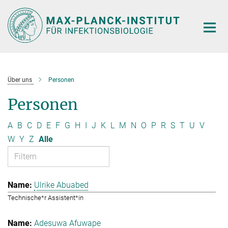
Hauptinhalt
Über uns
Personen
Personen
A
B
C
D
E
F
G
H
I
J
K
L
M
N
O
P
R
S
T
U
V
W
Y
Z
Alle
Ulrike Abuabed
Technische*r Assistent*in
Adesuwa Afuwape