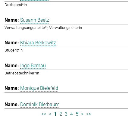
Doktorand*in
Susann Beetz
Verwaltungsangestellte*r, Verwaltungsleiterin
Khiara Berkowitz
Student*in
Ingo Bernau
Betriebstechniker*in
Monique Bielefeld
Dominik Bierbaum
<<
<
1
2
3
4
5
>
>>