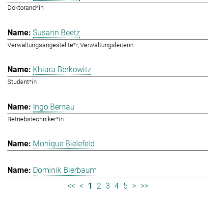
Doktorand*in
Susann Beetz
Verwaltungsangestellte*r, Verwaltungsleiterin
Khiara Berkowitz
Student*in
Ingo Bernau
Betriebstechniker*in
Monique Bielefeld
Dominik Bierbaum
<<
<
1
2
3
4
5
>
>>