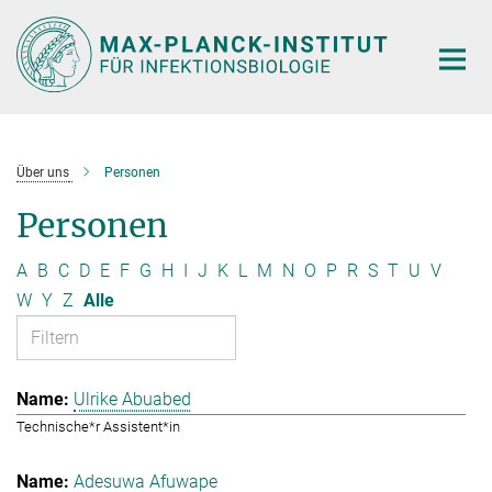
Hauptinhalt
Über uns
Personen
Personen
A
B
C
D
E
F
G
H
I
J
K
L
M
N
O
P
R
S
T
U
V
W
Y
Z
Alle
Ulrike Abuabed
Technische*r Assistent*in
Adesuwa Afuwape