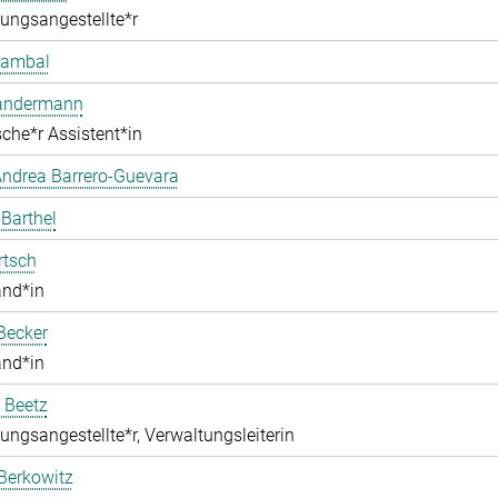
ungsangestellte*r
Bambal
Bandermann
che*r Assistent*in
ndrea Barrero-Guevara
 Barthel
rtsch
and*in
Becker
and*in
 Beetz
ungsangestellte*r, Verwaltungsleiterin
Berkowitz