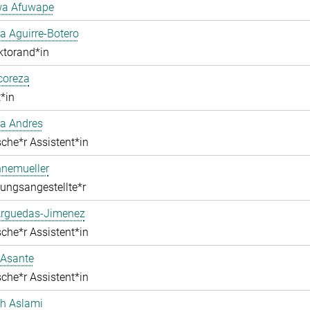
a Afuwape
 Aguirre-Botero
ktorand*in
lcoreza
*in
a Andres
che*r Assistent*in
nnemueller
ungsangestellte*r
Arguedas-Jimenez
che*r Assistent*in
 Asante
che*r Assistent*in
ah Aslami