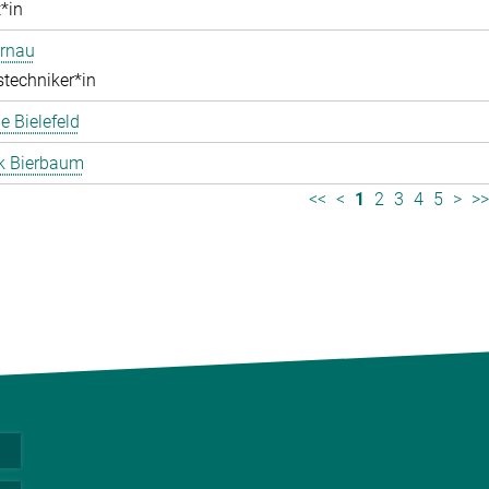
*in
ernau
stechniker*in
 Bielefeld
k Bierbaum
<<
<
1
2
3
4
5
>
>