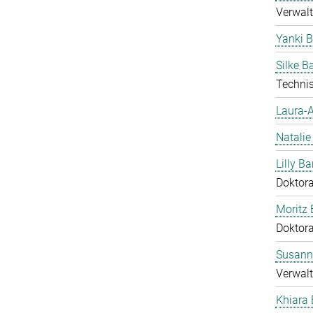
Verwalt
Yanki 
Silke 
Technis
Laura-A
Natalie
Lilly Ba
Doktor
Moritz 
Doktor
Susann
Verwalt
Khiara 