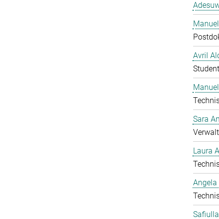
Adesuw
Manuela
Postdo
Avril A
Student
Manuel
Technis
Sara A
Verwalt
Laura 
Technis
Angela
Technis
Safiull