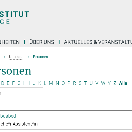
NHEITEN
ÜBER UNS
AKTUELLES & VERANSTAL
Über uns
Personen
rsonen
D
E
F
G
H
I
J
K
L
M
N
O
P
R
S
T
U
V
W
Y
Z
Alle
Abuabed
che*r Assistent*in