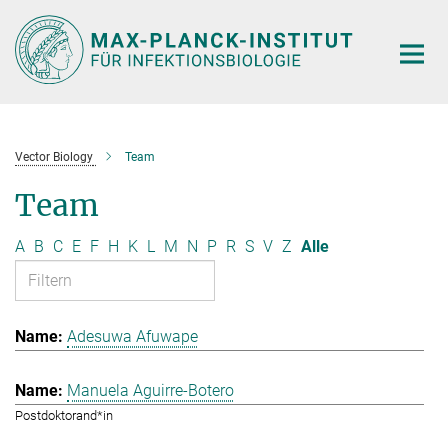
Hauptinhalt
Vector Biology
Team
Team
A
B
C
E
F
H
K
L
M
N
P
R
S
V
Z
Alle
Adesuwa Afuwape
Manuela Aguirre-Botero
Postdoktorand*in