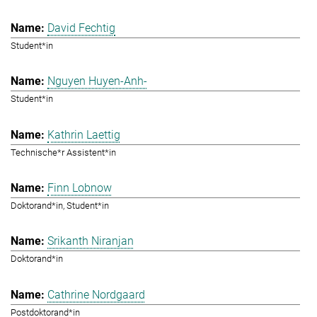
David Fechtig
Student*in
Nguyen Huyen-Anh-
Student*in
Kathrin Laettig
Technische*r Assistent*in
Finn Lobnow
Doktorand*in, Student*in
Srikanth Niranjan
Doktorand*in
Cathrine Nordgaard
Postdoktorand*in