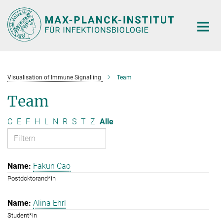
Hauptinhalt
Visualisation of Immune Signalling
Team
Team
C
E
F
H
L
N
R
S
T
Z
Alle
Fakun Cao
Postdoktorand*in
Alina Ehrl
Student*in