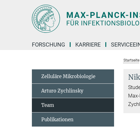
Hauptinhalt
FORSCHUNG
KARRIERE
SERVICEEI
Startseite
Nik
Zelluläre Mikrobiologie
Stude
Arturo Zychlinsky
Max-P
Zychl
Team
Publikationen