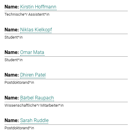
Kirstin Hoffmann
Technische*r Assistent*in
Niklas Kielkopf
Student*in
Omar Mata
Student*in
Dhiren Patel
Postdoktorand*in
Bärbel Raupach
Wissenschaftliche*r Mitarbeiter*in
Sarah Ruddle
Postdoktorand*in