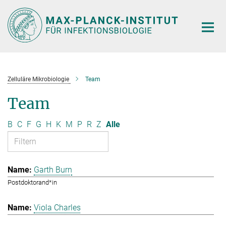
Hauptinhalt
Zelluläre Mikrobiologie
Team
Team
B
C
F
G
H
K
M
P
R
Z
Alle
Garth Burn
Postdoktorand*in
Viola Charles