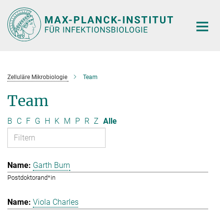
Hauptinhalt
Zelluläre Mikrobiologie
Team
Team
B
C
F
G
H
K
M
P
R
Z
Alle
Garth Burn
Postdoktorand*in
Viola Charles