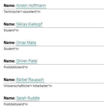
Kirstin Hoffmann
Technische*r Assistent*in
Niklas Kielkopf
Student*in
Omar Mata
Student*in
Dhiren Patel
Postdoktorand*in
Bärbel Raupach
Wissenschaftliche*r Mitarbeiter*in
Sarah Ruddle
Postdoktorand*in