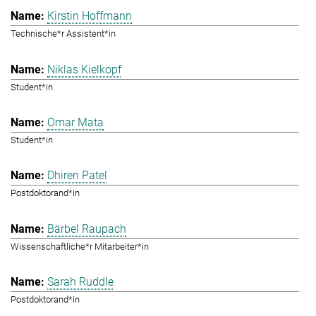
Kirstin Hoffmann
Technische*r Assistent*in
Niklas Kielkopf
Student*in
Omar Mata
Student*in
Dhiren Patel
Postdoktorand*in
Bärbel Raupach
Wissenschaftliche*r Mitarbeiter*in
Sarah Ruddle
Postdoktorand*in