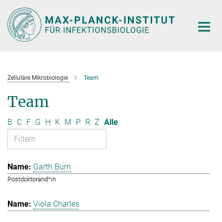
Hauptinhalt
Zelluläre Mikrobiologie
Team
Team
B
C
F
G
H
K
M
P
R
Z
Alle
Garth Burn
Postdoktorand*in
Viola Charles