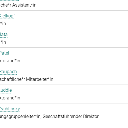
che*r Assistent*in
Kielkopf
*in
ata
*in
Patel
ktorand*in
 Raupach
chaftliche*r Mitarbeiter*in
Ruddle
ktorand*in
Zychlinsky
ngsgruppenleiter*in, Geschäftsführender Direktor