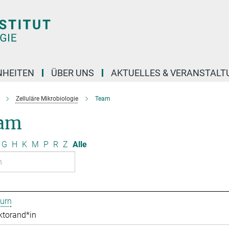
NHEITEN
ÜBER UNS
AKTUELLES & VERANSTAL
Zelluläre Mikrobiologie
Team
am
G
H
K
M
P
R
Z
Alle
urn
ktorand*in