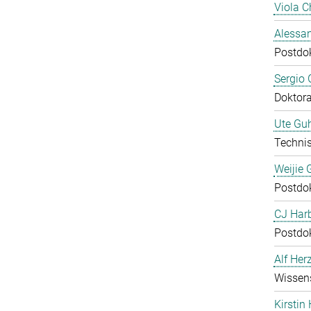
Viola C
Alessan
Postdo
Sergio 
Doktor
Ute Guh
Technis
Weijie 
Postdo
CJ Harb
Postdo
Alf Her
Wissens
Kirstin