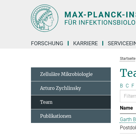
Hauptinhalt
FORSCHUNG
KARRIERE
SERVICEEI
Startseite
Te
Zelluläre Mikrobiologie
B
C
F
Arturo Zychlinsky
Team
Name
Publikationen
Garth B
Postdo