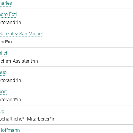
harles
dro Foti
ktorand*in
Gonzalez San Miguel
and*in
lich
che*r Assistent*in
Guo
ktorand*in
ort
ktorand*in
zig
chaftliche*r Mitarbeiter*in
 Hoffmann