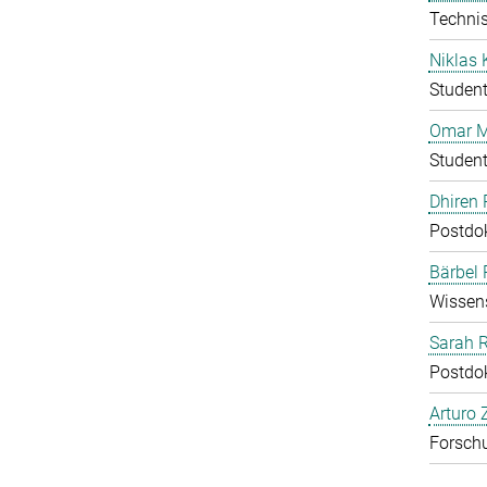
Technis
Niklas 
Student
Omar M
Student
Dhiren 
Postdo
Bärbel
Wissens
Sarah 
Postdo
Arturo 
Forschu