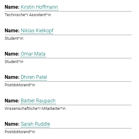
Kirstin Hoffmann
Technische*r Assistent*in
Niklas Kielkopf
Student*in
Omar Mata
Student*in
Dhiren Patel
Postdoktorand*in
Bärbel Raupach
Wissenschaftliche*r Mitarbeiter*in
Sarah Ruddle
Postdoktorand*in