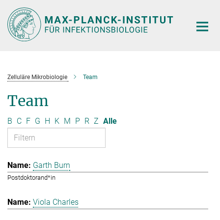
Hauptinhalt
Zelluläre Mikrobiologie
Team
Team
B
C
F
G
H
K
M
P
R
Z
Alle
Garth Burn
Postdoktorand*in
Viola Charles