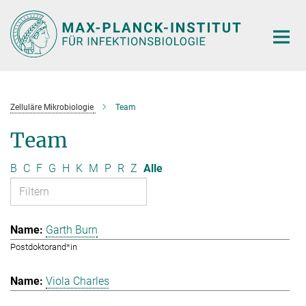
Hauptinhalt
Zelluläre Mikrobiologie
Team
Team
B
C
F
G
H
K
M
P
R
Z
Alle
Garth Burn
Postdoktorand*in
Viola Charles