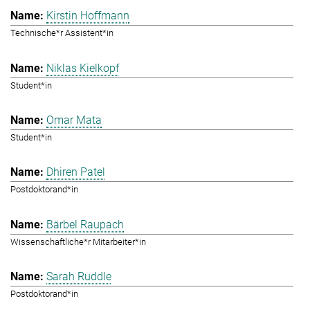
Kirstin Hoffmann
Technische*r Assistent*in
Niklas Kielkopf
Student*in
Omar Mata
Student*in
Dhiren Patel
Postdoktorand*in
Bärbel Raupach
Wissenschaftliche*r Mitarbeiter*in
Sarah Ruddle
Postdoktorand*in