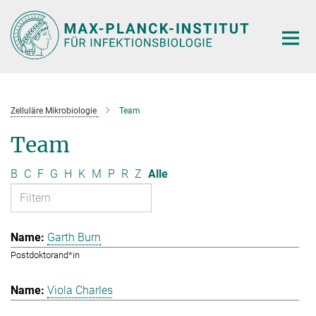
Hauptinhalt
Zelluläre Mikrobiologie
Team
Team
B
C
F
G
H
K
M
P
R
Z
Alle
Garth Burn
Postdoktorand*in
Viola Charles