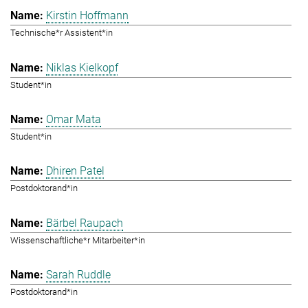
Kirstin Hoffmann
Technische*r Assistent*in
Niklas Kielkopf
Student*in
Omar Mata
Student*in
Dhiren Patel
Postdoktorand*in
Bärbel Raupach
Wissenschaftliche*r Mitarbeiter*in
Sarah Ruddle
Postdoktorand*in