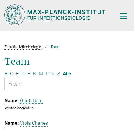
Hauptinhalt
Zelluläre Mikrobiologie
Team
Team
B
C
F
G
H
K
M
P
R
Z
Alle
Garth Burn
Postdoktorand*in
Viola Charles