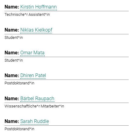
Kirstin Hoffmann
Technische*r Assistent*in
Niklas Kielkopf
Student*in
Omar Mata
Student*in
Dhiren Patel
Postdoktorand*in
Bärbel Raupach
Wissenschaftliche*r Mitarbeiter*in
Sarah Ruddle
Postdoktorand*in