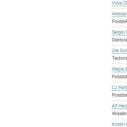
Viola C
Alessan
Postdo
Sergio 
Doktor
Ute Guh
Technis
Weijie 
Postdo
CJ Harb
Postdo
Alf Her
Wissens
Kirstin