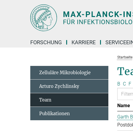
Hauptinhalt
FORSCHUNG
KARRIERE
SERVICEEI
Startseite
Te
Zelluläre Mikrobiologie
B
C
F
Arturo Zychlinsky
Team
Name
Publikationen
Garth B
Postdo