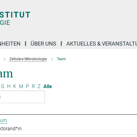
NHEITEN
ÜBER UNS
AKTUELLES & VERANSTAL
Zelluläre Mikrobiologie
Team
am
G
H
K
M
P
R
Z
Alle
urn
ktorand*in