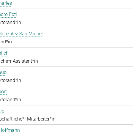
harles
dro Foti
ktorand*in
Gonzalez San Miguel
and*in
lich
che*r Assistent*in
Guo
ktorand*in
ort
ktorand*in
zig
chaftliche*r Mitarbeiter*in
 Hoffmann