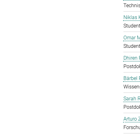
Technis
Niklas 
Student
Omar M
Student
Dhiren 
Postdo
Bärbel
Wissens
Sarah 
Postdo
Arturo 
Forschu