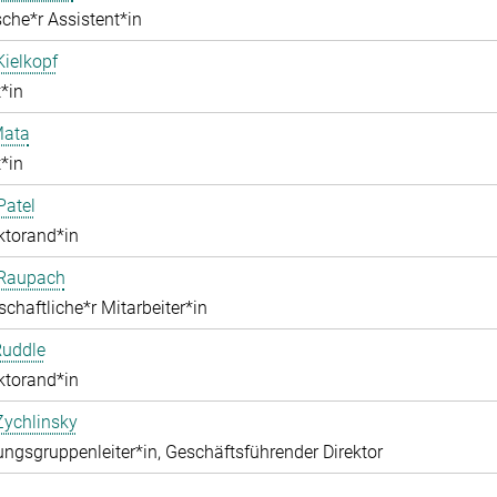
che*r Assistent*in
Kielkopf
*in
ata
*in
Patel
ktorand*in
 Raupach
chaftliche*r Mitarbeiter*in
Ruddle
ktorand*in
Zychlinsky
ngsgruppenleiter*in, Geschäftsführender Direktor