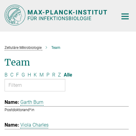
Hauptinhalt
Zelluläre Mikrobiologie
Team
Team
B
C
F
G
H
K
M
P
R
Z
Alle
Garth Burn
Postdoktorand*in
Viola Charles