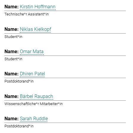
Kirstin Hoffmann
Technische*r Assistent*in
Niklas Kielkopf
Student*in
Omar Mata
Student*in
Dhiren Patel
Postdoktorand*in
Bärbel Raupach
Wissenschaftliche*r Mitarbeiter*in
Sarah Ruddle
Postdoktorand*in