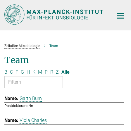
Hauptinhalt
Zelluläre Mikrobiologie
Team
Team
B
C
F
G
H
K
M
P
R
Z
Alle
Garth Burn
Postdoktorand*in
Viola Charles