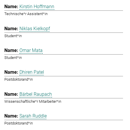
Kirstin Hoffmann
Technische*r Assistent*in
Niklas Kielkopf
Student*in
Omar Mata
Student*in
Dhiren Patel
Postdoktorand*in
Bärbel Raupach
Wissenschaftliche*r Mitarbeiter*in
Sarah Ruddle
Postdoktorand*in