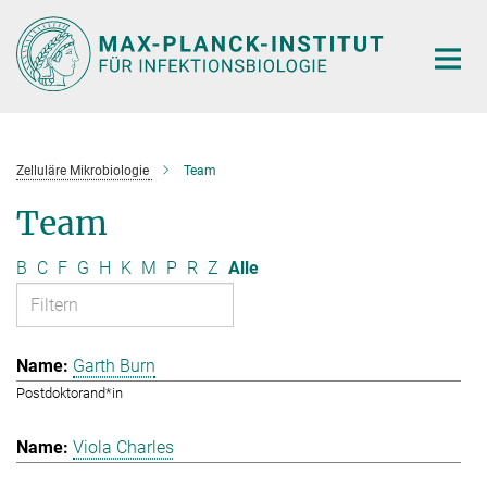
Hauptinhalt
Zelluläre Mikrobiologie
Team
Team
B
C
F
G
H
K
M
P
R
Z
Alle
Garth Burn
Postdoktorand*in
Viola Charles