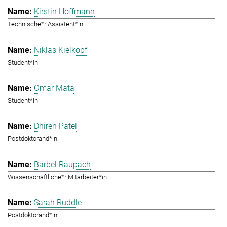
Kirstin Hoffmann
Technische*r Assistent*in
Niklas Kielkopf
Student*in
Omar Mata
Student*in
Dhiren Patel
Postdoktorand*in
Bärbel Raupach
Wissenschaftliche*r Mitarbeiter*in
Sarah Ruddle
Postdoktorand*in