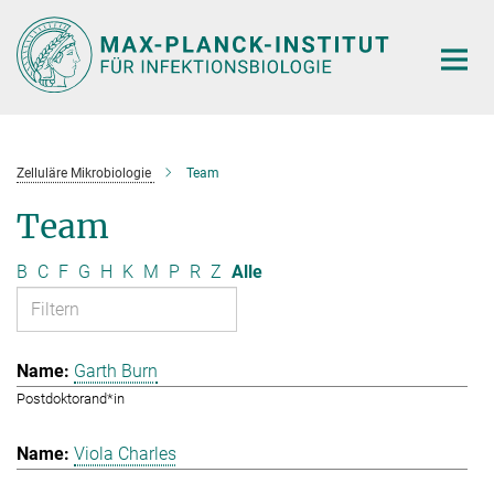
Hauptinhalt
Zelluläre Mikrobiologie
Team
Team
B
C
F
G
H
K
M
P
R
Z
Alle
Garth Burn
Postdoktorand*in
Viola Charles