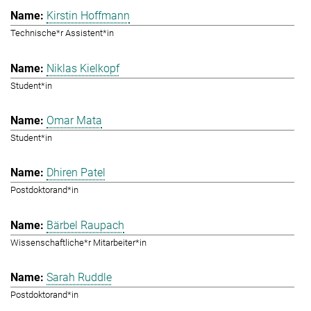
Kirstin Hoffmann
Technische*r Assistent*in
Niklas Kielkopf
Student*in
Omar Mata
Student*in
Dhiren Patel
Postdoktorand*in
Bärbel Raupach
Wissenschaftliche*r Mitarbeiter*in
Sarah Ruddle
Postdoktorand*in