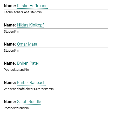
Kirstin Hoffmann
Technische*r Assistent*in
Niklas Kielkopf
Student*in
Omar Mata
Student*in
Dhiren Patel
Postdoktorand*in
Bärbel Raupach
Wissenschaftliche*r Mitarbeiter*in
Sarah Ruddle
Postdoktorand*in