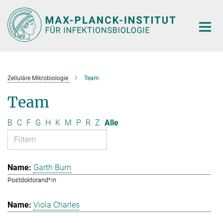
Hauptinhalt
Zelluläre Mikrobiologie
Team
Team
B
C
F
G
H
K
M
P
R
Z
Alle
Garth Burn
Postdoktorand*in
Viola Charles