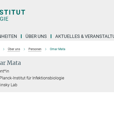
NHEITEN
ÜBER UNS
AKTUELLES & VERANSTAL
Über uns
Personen
Omar Mata
ar Mata
nt*in
lanck-Institut für Infektionsbiologie
insky Lab