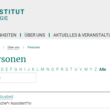
NHEITEN
ÜBER UNS
AKTUELLES & VERANSTAL
Über uns
Personen
rsonen
D
E
F
G
H
I
J
K
L
M
N
O
P
R
S
T
U
V
W
Y
Z
Alle
Abuabed
che*r Assistent*in