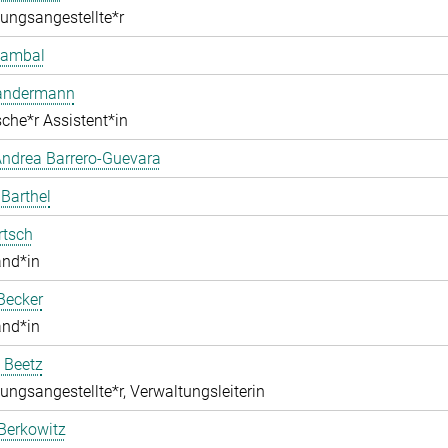
ungsangestellte*r
Bambal
Bandermann
che*r Assistent*in
ndrea Barrero-Guevara
 Barthel
rtsch
and*in
Becker
and*in
 Beetz
ungsangestellte*r, Verwaltungsleiterin
Berkowitz