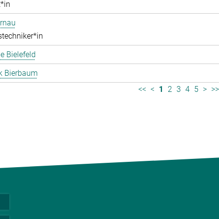
*in
ernau
stechniker*in
 Bielefeld
k Bierbaum
<<
<
1
2
3
4
5
>
>