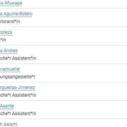
a Afuwape
 Aguirre-Botero
ktorand*in
lcoreza
*in
a Andres
che*r Assistent*in
nnemueller
ungsangestellte*r
Arguedas-Jimenez
che*r Assistent*in
 Asante
che*r Assistent*in
ah Aslami