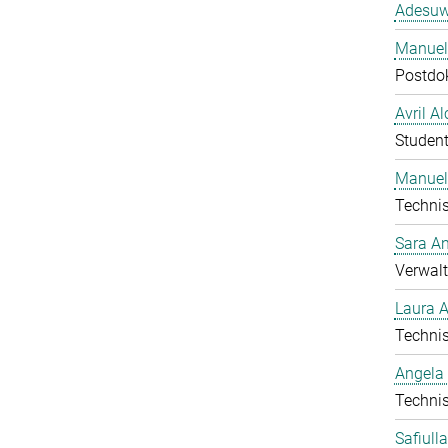
Adesuw
Manuela
Postdo
Avril A
Student
Manuel
Technis
Sara A
Verwalt
Laura 
Technis
Angela
Technis
Safiull