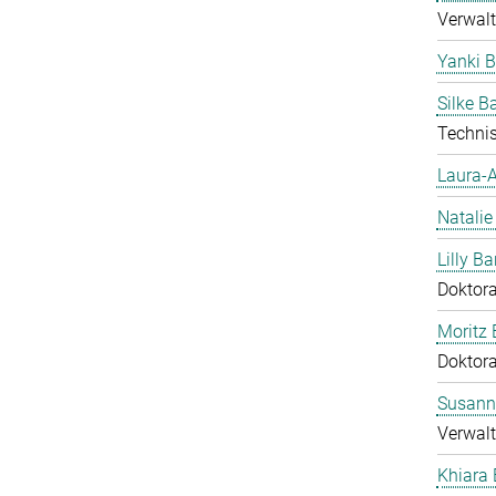
Verwalt
Yanki 
Silke 
Technis
Laura-A
Natalie
Lilly Ba
Doktor
Moritz 
Doktor
Susann
Verwalt
Khiara 