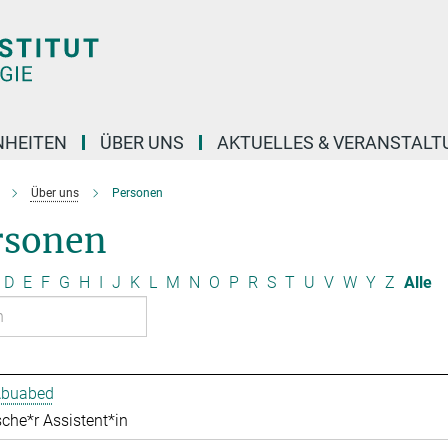
NHEITEN
ÜBER UNS
AKTUELLES & VERANSTAL
Über uns
Personen
rsonen
D
E
F
G
H
I
J
K
L
M
N
O
P
R
S
T
U
V
W
Y
Z
Alle
Abuabed
che*r Assistent*in