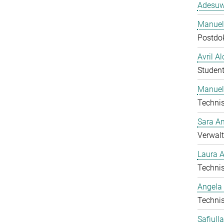
Adesuw
Manuela
Postdo
Avril A
Student
Manuel
Technis
Sara A
Verwalt
Laura 
Technis
Angela
Technis
Safiull