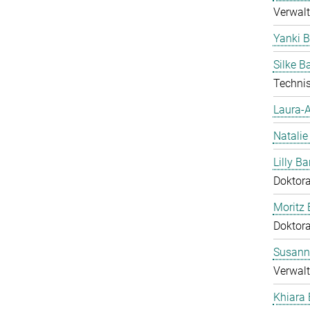
Verwalt
Yanki 
Silke 
Technis
Laura-A
Natalie
Lilly Ba
Doktor
Moritz 
Doktor
Susann
Verwalt
Khiara 