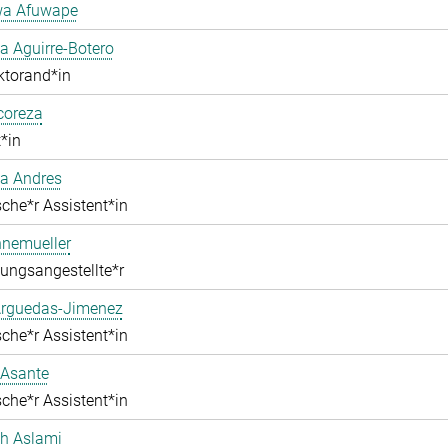
a Afuwape
 Aguirre-Botero
ktorand*in
lcoreza
*in
a Andres
che*r Assistent*in
nnemueller
ungsangestellte*r
Arguedas-Jimenez
che*r Assistent*in
 Asante
che*r Assistent*in
ah Aslami