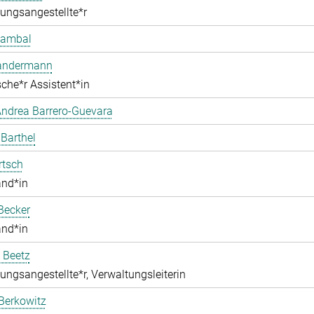
ungsangestellte*r
Bambal
Bandermann
che*r Assistent*in
ndrea Barrero-Guevara
 Barthel
rtsch
and*in
Becker
and*in
 Beetz
ungsangestellte*r, Verwaltungsleiterin
Berkowitz