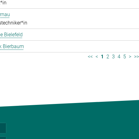
*in
ernau
stechniker*in
 Bielefeld
k Bierbaum
<<
<
1
2
3
4
5
>
>