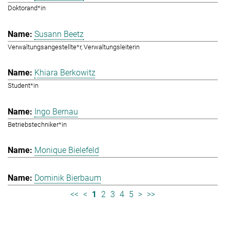
Doktorand*in
Susann Beetz
Verwaltungsangestellte*r, Verwaltungsleiterin
Khiara Berkowitz
Student*in
Ingo Bernau
Betriebstechniker*in
Monique Bielefeld
Dominik Bierbaum
<<
<
1
2
3
4
5
>
>>