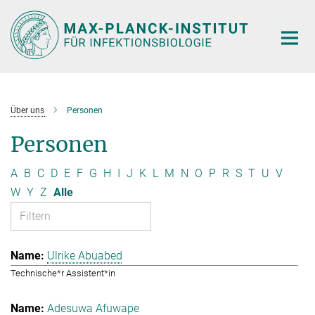
Hauptinhalt
Über uns
Personen
Personen
A
B
C
D
E
F
G
H
I
J
K
L
M
N
O
P
R
S
T
U
V
W
Y
Z
Alle
Ulrike Abuabed
Technische*r Assistent*in
Adesuwa Afuwape