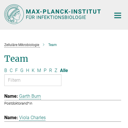
Hauptinhalt
Zelluläre Mikrobiologie
Team
Team
B
C
F
G
H
K
M
P
R
Z
Alle
Garth Burn
Postdoktorand*in
Viola Charles