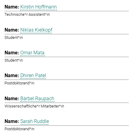
Kirstin Hoffmann
Technische*r Assistent*in
Niklas Kielkopf
Student*in
Omar Mata
Student*in
Dhiren Patel
Postdoktorand*in
Bärbel Raupach
Wissenschaftliche*r Mitarbeiter*in
Sarah Ruddle
Postdoktorand*in