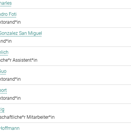
harles
dro Foti
ktorand*in
Gonzalez San Miguel
and*in
lich
che*r Assistent*in
Guo
ktorand*in
ort
ktorand*in
zig
chaftliche*r Mitarbeiter*in
 Hoffmann