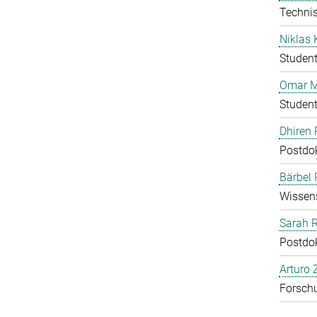
Technis
Niklas 
Student
Omar M
Student
Dhiren 
Postdo
Bärbel
Wissens
Sarah 
Postdo
Arturo 
Forschu