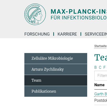
Hauptinhalt
FORSCHUNG
KARRIERE
SERVICEEI
Startseite
Te
Zelluläre Mikrobiologie
B
C
F
Arturo Zychlinsky
Team
Name
Publikationen
Garth B
Postdo