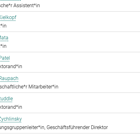
che*r Assistent*in
Kielkopf
*in
ata
*in
Patel
ktorand*in
 Raupach
chaftliche*r Mitarbeiter*in
Ruddle
ktorand*in
Zychlinsky
ngsgruppenleiter*in, Geschäftsführender Direktor