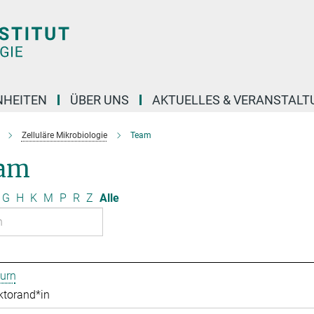
NHEITEN
ÜBER UNS
AKTUELLES & VERANSTAL
Zelluläre Mikrobiologie
Team
am
G
H
K
M
P
R
Z
Alle
urn
ktorand*in