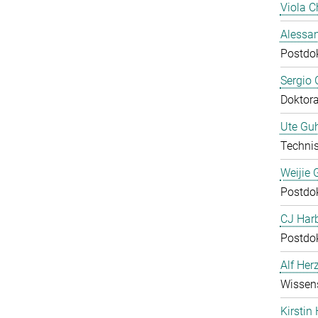
Viola C
Alessan
Postdo
Sergio 
Doktor
Ute Guh
Technis
Weijie 
Postdo
CJ Harb
Postdo
Alf Her
Wissens
Kirstin