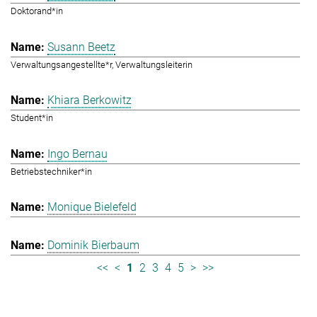
Doktorand*in
Susann Beetz
Verwaltungsangestellte*r, Verwaltungsleiterin
Khiara Berkowitz
Student*in
Ingo Bernau
Betriebstechniker*in
Monique Bielefeld
Dominik Bierbaum
<<
<
1
2
3
4
5
>
>>