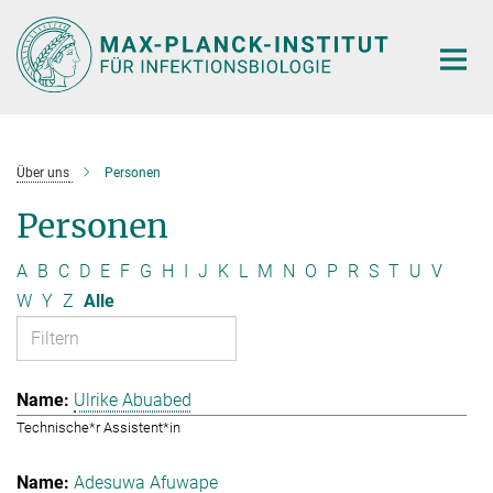
Hauptinhalt
Über uns
Personen
Personen
A
B
C
D
E
F
G
H
I
J
K
L
M
N
O
P
R
S
T
U
V
W
Y
Z
Alle
Ulrike Abuabed
Technische*r Assistent*in
Adesuwa Afuwape