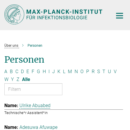
Hauptinhalt
Über uns
Personen
Personen
A
B
C
D
E
F
G
H
I
J
K
L
M
N
O
P
R
S
T
U
V
W
Y
Z
Alle
Ulrike Abuabed
Technische*r Assistent*in
Adesuwa Afuwape