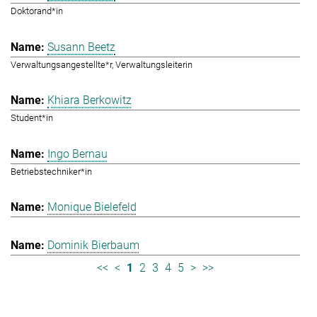
Doktorand*in
Susann Beetz
Verwaltungsangestellte*r, Verwaltungsleiterin
Khiara Berkowitz
Student*in
Ingo Bernau
Betriebstechniker*in
Monique Bielefeld
Dominik Bierbaum
<<
<
1
2
3
4
5
>
>>