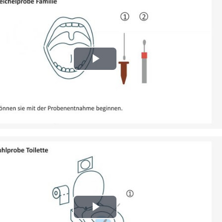
Play
Video
Play