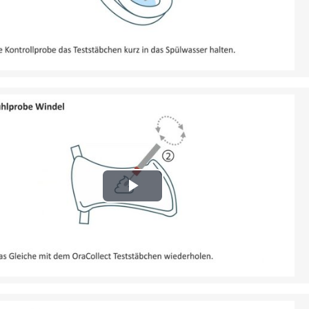
Video
Play
Video